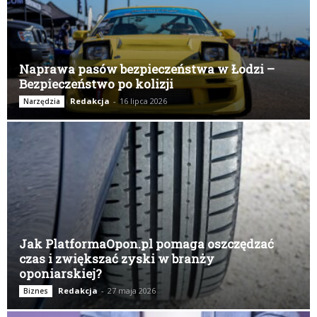
Naprawa pasów bezpieczeństwa w Łodzi –
Bezpieczeństwo po kolizji
Redakcja
-
16 lipca 2026
Narzędzia
Jak PlatformaOpon.pl pomaga oszczędzać
czas i zwiększać zyski w branży
oponiarskiej?
Redakcja
-
27 maja 2026
Biznes