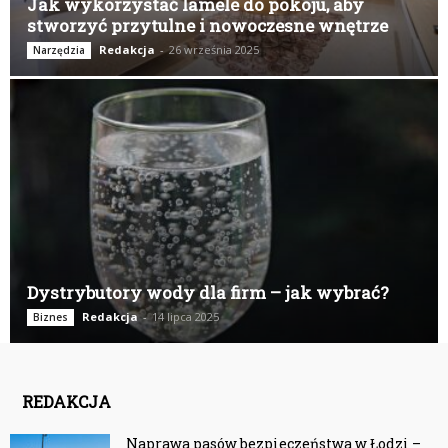
Jak wykorzystać lamele do pokoju, aby
stworzyć przytulne i nowoczesne wnętrze
Redakcja
-
26 września 2025
Narzędzia
Dystrybutory wody dla firm – jak wybrać?
Redakcja
-
14 lipca 2025
Biznes
REDAKCJA
Naprawa pasów bezpieczeństwa w Łodzi –