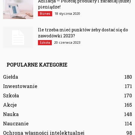
Afiliacja — Polecaj produkty i zarabiaj (duże)
pieniądze!
18 stycznia 2020
Biznes
Ile trzeba mieć punktów żeby dostać się do
zawodówki 2023?
20 czerwca 2023
Szkoła
POPULARNE KATEGORIE
Giełda
180
Inwestowanie
171
Szkoła
170
Akcje
165
Nauka
148
Nauczanie
114
Ochrona własności intelektualnej
98