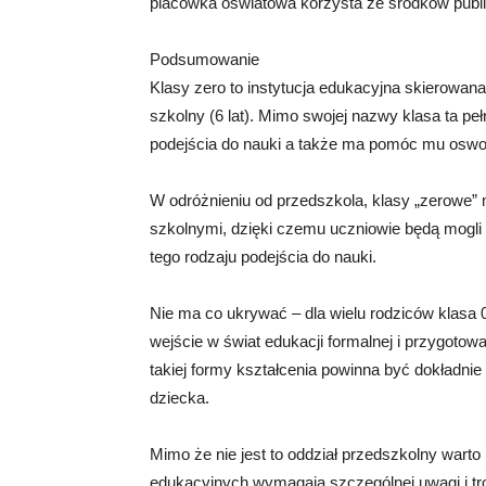
placówka oświatowa korzysta ze środków publi
Podsumowanie
Klasy zero to instytucja edukacyjna skierowa
szkolny (6 lat). Mimo swojej nazwy klasa ta p
podejścia do nauki a także ma pomóc mu oswoić
W odróżnieniu od przedszkola, klasy „zerowe”
szkolnymi, dzięki czemu uczniowie będą mogli 
tego rodzaju podejścia do nauki.
Nie ma co ukrywać – dla wielu rodziców klasa 
wejście w świat edukacji formalnej i przygotow
takiej formy kształcenia powinna być dokładni
dziecka.
Mimo że nie jest to oddział przedszkolny wart
edukacyjnych wymagają szczególnej uwagi i tr