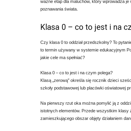
ważne etap dla maluchów, który wprowadza je w
poznawania świata.
Klasa 0 – co to jest i na 
Czy klasa 0 to oddział przedszkolny? To pytanie
to termin używany w systemie edukacyjnym Pols
jakie cele ma spełniać?
Klasa 0 – co to jest i na czym polega?
Klasą „zerową” określa się rocznik dzieci sześc
szkoły podstawowej lub placówki oświatowej pr
Na pierwszy rzut oka można pomylić ją z oddzi
istotnych elementów. Przede wszystkim klasy
zamieszkującego obszar objęty działaniem danej