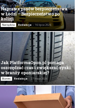
Naprawa pasów bezpieczeństwa
w Łodzi – Bezpieczeństwo po
kolizji
Redakcja
-
16 lipca 2026
Narzędzia
Jak PlatformaOpon.pl pomaga
oszczędzać czas i zwiększać zyski
w branży oponiarskiej?
Redakcja
-
27 maja 2026
Biznes