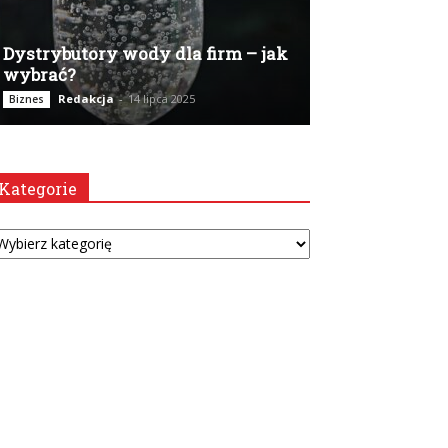
Dystrybutory wody dla firm – jak
wybrać?
Redakcja
-
14 lipca 2025
Biznes
Kategorie
tegorie