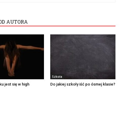
OD AUTORA
Szkoła
u jest się w high
Do jakiej szkoły iść po ósmej klasie?