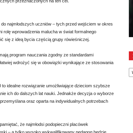
cznych przeznaczonych na ten cel.
na do najmłodszych uczniów – tych przed wejściem w okres
ełni rolę wprowadzenia malucha w świat formalnego
 się z ideą bycia częścią grupy rówieśniczej.
 mają program nauczania zgodny ze standardami
łatwiej wdrożyć się w obowiązki wynikające ze stosowania
Ka
0 to idealne rozwiązanie umożliwiające dzieciom szybsze
anie ich do dalszych lat nauki. Jednakże decyzja o wyborze
e przemyślana oraz oparta na indywidualnych potrzebach
o pamiętać, że najmłodsi podopieczni placówek
oski – a tylko wysoko wykwalifikowany pedagog będzie