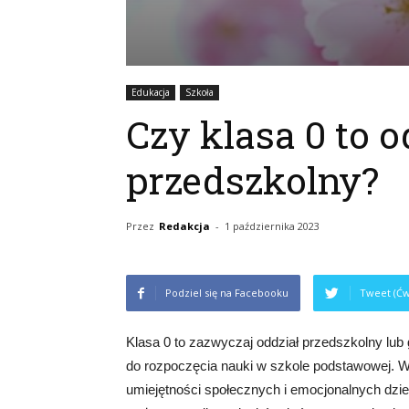
Edukacja
Szkoła
Czy klasa 0 to o
przedszkolny?
Przez
Redakcja
-
1 października 2023
Podziel się na Facebooku
Tweet (Ćw
Klasa 0 to zazwyczaj oddział przedszkolny lub g
do rozpoczęcia nauki w szkole podstawowej. W k
umiejętności społecznych i emocjonalnych dzie