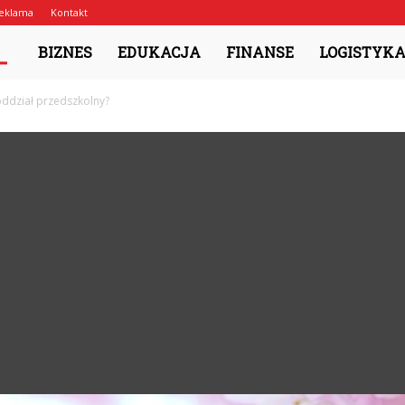
eklama
Kontakt
Pasjopolis.pl
BIZNES
EDUKACJA
FINANSE
LOGISTYK
 oddział przedszkolny?