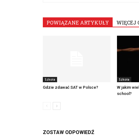
POWIĄZANE ARTYKUŁY
WIĘCEJ 
Szkoła
Szkoła
Gdzie zdawać SAT w Polsce?
W jakim wiek
school?
ZOSTAW ODPOWIEDŹ