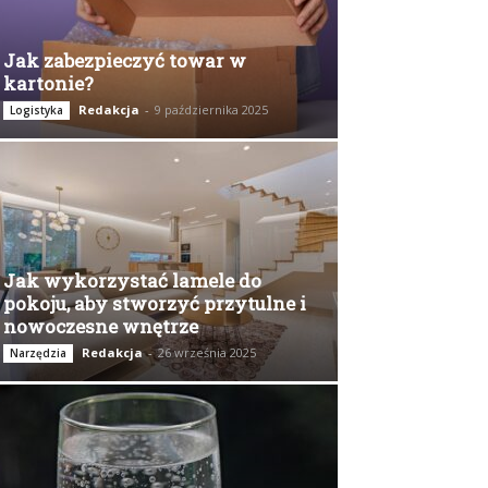
Jak zabezpieczyć towar w
kartonie?
Redakcja
-
9 października 2025
Logistyka
Jak wykorzystać lamele do
pokoju, aby stworzyć przytulne i
nowoczesne wnętrze
Redakcja
-
26 września 2025
Narzędzia