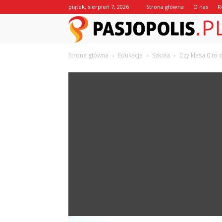
piątek, sierpień 7, 2026
Strona główna
O nas
R
Strona główna
Edukacja
Szkoła
Czy klasa 0 to