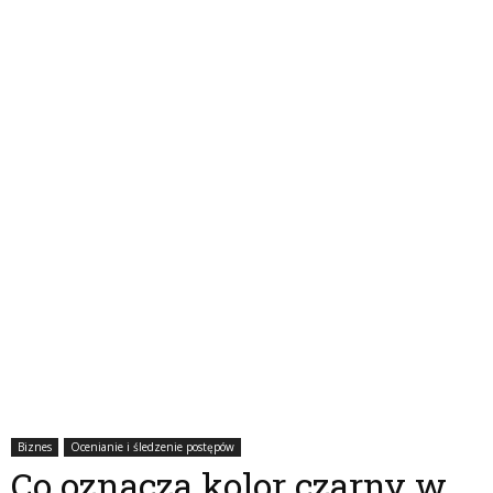
Biznes
Ocenianie i śledzenie postępów
Co oznacza kolor czarny w