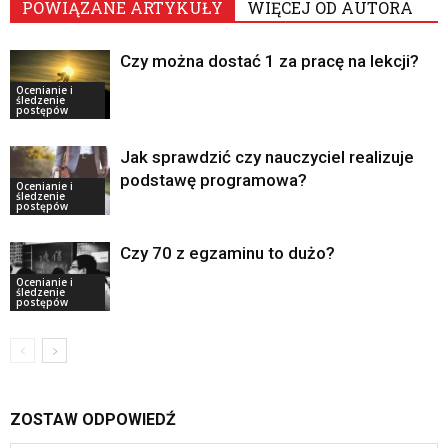
POWIĄZANE ARTYKUŁY
WIĘCEJ OD AUTORA
Czy można dostać 1 za pracę na lekcji?
Ocenianie i
śledzenie
postępów
Jak sprawdzić czy nauczyciel realizuje
podstawę programowa?
Ocenianie i
śledzenie
postępów
Czy 70 z egzaminu to dużo?
Ocenianie i
śledzenie
postępów
ZOSTAW ODPOWIEDŹ