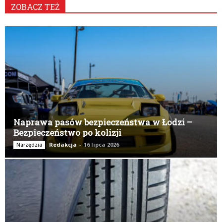
ZOBACZ TEŻ
K
Naprawa pasów bezpieczeństwa w Łodzi –
Bezpieczeństwo po kolizji
Redakcja
-
16 lipca 2026
Narzędzia